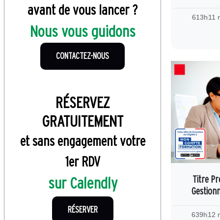
avant de vous lancer ?
613h
11 
Nous vous guidons
CONTACTEZ-NOUS
RÉSERVEZ
GRATUITEMENT
et sans engagement votre
1er RDV
sur Calendly
Titre P
Gestionn
RÉSERVER
639h
12 