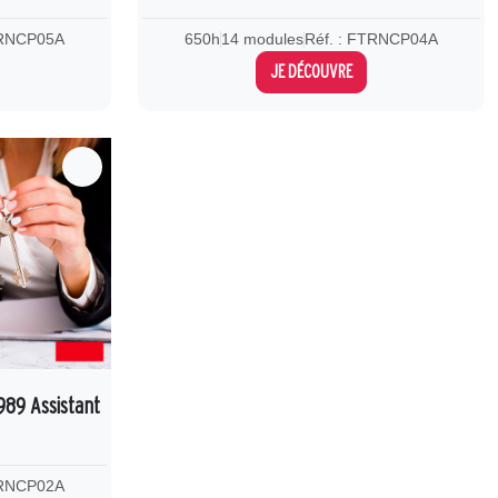
TRNCP05A
650h
14 modules
Réf. : FTRNCP04A
JE DÉCOUVRE
989 Assistant
TRNCP02A