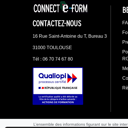
B
CONTACTEZ-NOUS
F
Fo
16 Rue Saint-Antoine du T, Bureau 3
Pr
31000 TOULOUSE
Po
R
Tél : 06 70 74 67 80
Me
Co
Rè
L’ensemble des informations figurant sur le site inte