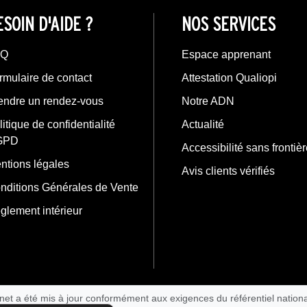
ESOIN D'AIDE ?
NOS SERVICES
AQ
Espace apprenant
rmulaire de contact
Attestation Qualiopi
endre un rendez-vous
Notre ADN
litique de confidentialité
Actualité
GPD
Accessibilité sans frontiè
ntions légales
Avis clients vérifiés
nditions Générales de Vente
glement intérieur
rnet a été mis à jour conformément aux exigences du référentiel nationa