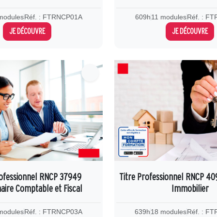
modules
Réf. : FTRNCP01A
609h
11 modules
Réf. : F
JE DÉCOUVRE
JE DÉCOUVRE
rofessionnel RNCP 37949
Titre Professionnel RNCP 40
aire Comptable et Fiscal
Immobilier
modules
Réf. : FTRNCP03A
639h
18 modules
Réf. : F